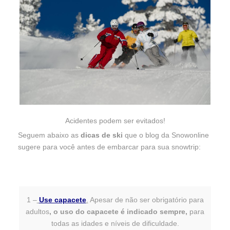
Acidentes podem ser evitados!
Seguem abaixo as
dicas de ski
que o blog da Snowonline
sugere para você antes de embarcar para sua snowtrip:
1 –
Use capacete
.
Apesar de não ser obrigatório para
adultos
, o uso do capacete é indicado sempre,
para
todas as idades e níveis de dificuldade.