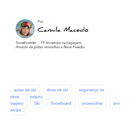
aulas de ski
dicas de ski
segurança na
neve
seguro
viagem
Ski
Snowboard
snowonline
sno
wtrips