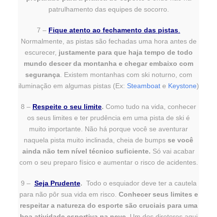
patrulhamento das equipes de socorro.
7 –
Fique atento ao fechamento das pistas
.
Normalmente, as pistas são fechadas uma hora antes de
escurecer,
justamente para que haja tempo de todo
mundo descer da montanha e chegar embaixo com
segurança
. Existem montanhas com ski noturno, com
iluminação em algumas pistas (Ex:
Steamboat
e
Keystone
)
8 –
Respeite o seu limite
.
Como tudo na vida, conhecer
os seus limites e ter prudência em uma pista de ski é
muito importante. Não há porque você se aventurar
naquela pista muito inclinada, cheia de bumps
se você
ainda não tem nível técnico suficiente.
Só vai acabar
com o seu preparo físico e aumentar o risco de acidentes.
9 –
Seja Prudente
.
Todo o esquiador deve ter a cautela
para não pôr sua vida em risco.
Conhecer seus limites e
respeitar a natureza do esporte são cruciais para uma
boa atividade esportiva na neve.
Um dos diretores aqui