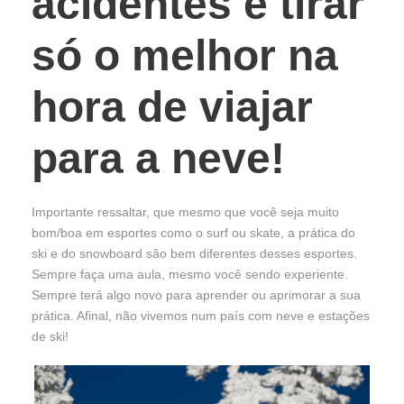
acidentes e tirar
só o melhor na
hora de viajar
para a neve!
Importante ressaltar, que mesmo que você seja muito
bom/boa em esportes como o surf ou skate, a prática do
ski e do snowboard são bem diferentes desses esportes.
Sempre faça uma aula, mesmo você sendo experiente.
Sempre terá algo novo para aprender ou aprimorar a sua
prática. Afinal, não vivemos num país com neve e estações
de ski!