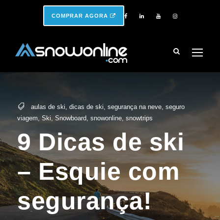
COMPRAR AGORA
aulas de ski
,
dicas de ski
,
segurança na neve
,
seguro
viagem
,
Ski
,
Snowboard
,
snowonline
,
snowtrips
9 Dicas de ski
– Esquie com
segurança!