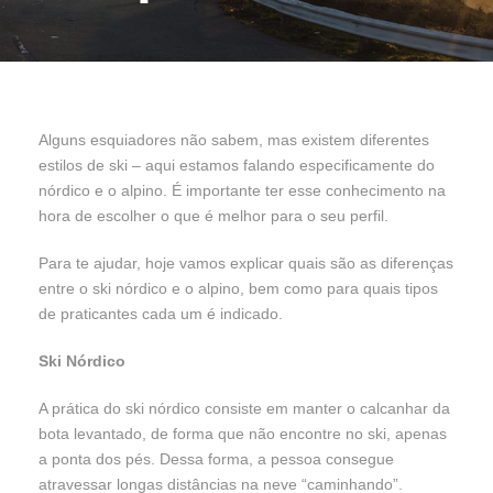
Alguns esquiadores não sabem, mas existem diferentes
estilos de ski – aqui estamos falando especificamente do
nórdico e o alpino. É importante ter esse conhecimento na
hora de escolher o que é melhor para o seu perfil.
Para te ajudar, hoje vamos explicar quais são as diferenças
entre o ski nórdico e o alpino, bem como para quais tipos
de praticantes cada um é indicado.
Ski Nórdico
A prática do ski nórdico consiste em manter o calcanhar da
bota levantado, de forma que não encontre no ski, apenas
a ponta dos pés. Dessa forma, a pessoa consegue
atravessar longas distâncias na neve “caminhando”.