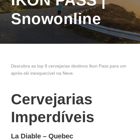
Snowonline
Descubra as top 9 cervejarias destinos Ikon Pass para um
après-ski inesquecível na Neve.
Cervejarias
Imperdíveis
La Diable
– Quebec