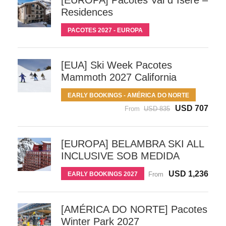
[EUROPA] Pacotes Val d´Isère –
Residences
PACOTES 2027 - EUROPA
[EUA] Ski Week Pacotes
Mammoth 2027 California
EARLY BOOKINGS - AMÉRICA DO NORTE
USD 707
From
USD 835
[EUROPA] BELAMBRA SKI ALL
INCLUSIVE SOB MEDIDA
USD 1,236
EARLY BOOKINGS 2027
From
[AMÉRICA DO NORTE] Pacotes
Winter Park 2027