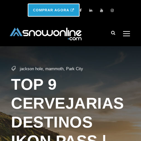
COMPRAR AGORA
jackson hole
,
mammoth
,
Park City
TOP 9
CERVEJARIAS
DESTINOS
IKON PASS |