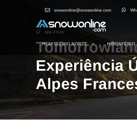
snowonline@snowonline.com
Wh
alpe d´huez
Tomorrowland
HEMISFÉRIO NORTE
HEMISFÉRIO
Experiência Ú
Alpes France