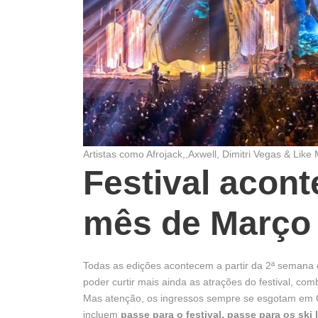
Artistas como Afrojack,,Axwell, Dimitri Vegas & Like 
Festival acon
mês de Março
Todas as edições acontecem a partir da 2ª semana
poder curtir mais ainda as atrações do festival, co
Mas atenção, os ingressos sempre se esgotam em 
incluem
passe para o festival, passe para os ski