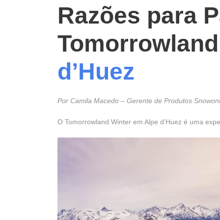
Razões para Pa
Tomorrowland
d’Huez
Por Camila Macedo – Gerente de Produtos Snowonl
O Tomorrowland Winter em Alpe d’Huez é uma experiê