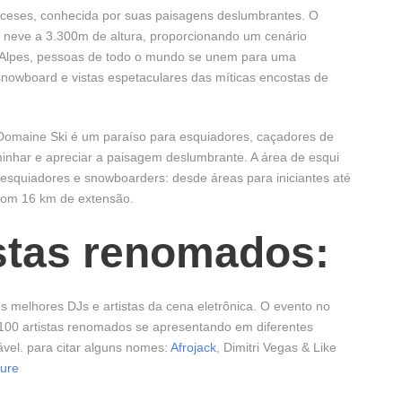
ceses, conhecida por suas paisagens deslumbrantes. O
 neve a 3.300m de altura, proporcionando um cenário
s Alpes, pessoas de todo o mundo se unem para uma
 snowboard e vistas espetaculares das míticas encostas de
 Domaine Ski é um paraíso para esquiadores, caçadores de
nhar e apreciar a paisagem deslumbrante. A área de esqui
 esquiadores e snowboarders: desde áreas para iniciantes até
 com 16 km de extensão.
istas renomados:
 melhores DJs e artistas da cena eletrônica. O evento no
100 artistas renomados se apresentando em diferentes
ável. para citar alguns nomes:
Afrojack
, Dimitri Vegas & Like
ture