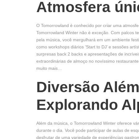
Atmosfera úni
O Tomorrowland é conhecido por criar uma atmosfer
Tomorrowland Winter não é exceção. Com palcos te
pela música, você mergulhará em um ambiente festiv
como workshops diários ‘Start to DJ’ e sessões art
surpresas back 2 backs e apresentações de incrívei
extraordinárias de almoço no novíssimo restaurante
muito mais…
Diversão Além
Explorando Al
Além da música, o Tomorrowland Winter oferece vári
durante o dia. Você pode participar de aulas de esq
desfrutar de uma variedade de experiências gastro