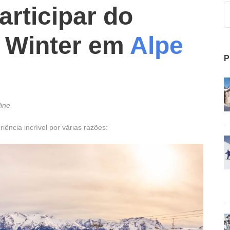
rticipar do
 Winter em
Alpe
P
ine
ncia incrível por várias razões: