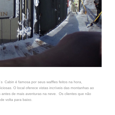
s Cabin é famosa por seus waffles feitos na hora,
iosas. O local oferece vistas incríveis das montanhas ao
as antes de mais aventuras na neve. Os clientes que não
de volta para baixo.