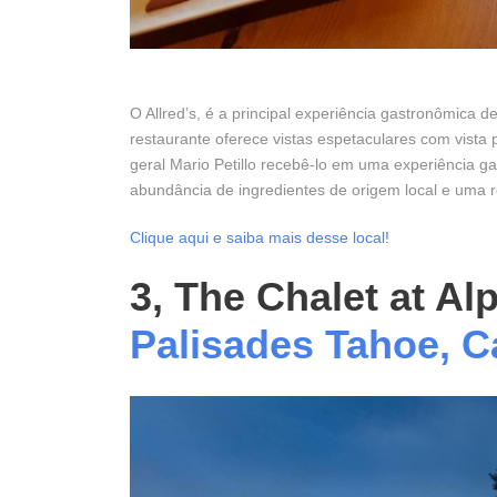
O Allred’s, é a principal experiência gastronômica d
restaurante oferece vistas espetaculares com vista p
geral Mario Petillo recebê-lo em uma experiência
abundância de ingredientes de origem local e uma r
Clique aqui e saiba mais desse local!
3, The Chalet at A
Palisades Tahoe, Ca