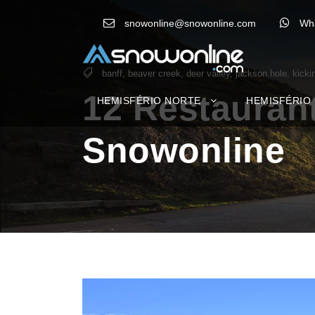
snowonline@snowonline.com
Wh
banff
,
beaver creek
,
deer valley
,
jackson hole
,
kicki
12 Restaurant
HEMISFÉRIO NORTE
HEMISFÉRIO
Snowonline