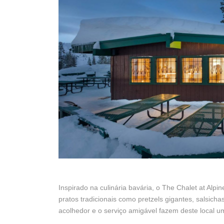
Inspirado na culinária bavária, o The Chalet at Al
pratos tradicionais como pretzels gigantes, salsich
acolhedor e o serviço amigável fazem deste local u