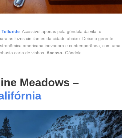
e
Telluride
. Acessível apenas pela gôndola da vila, o
ara as luzes cintilantes da cidade abaixo. Deixe o gerente
 gastronômica americana inovadora e contemporânea, com uma
obusta carta de vinhos.
Acesso:
Gôndola
lpine Meadows –
lifórnia