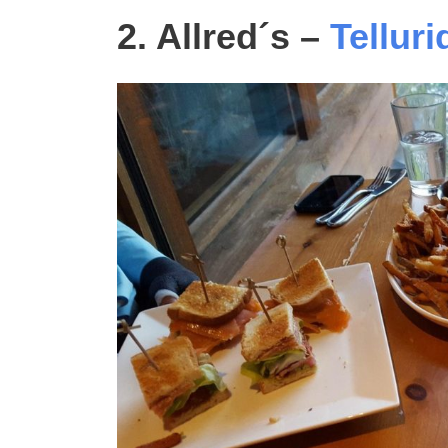
2. Allred´s –
Tellur