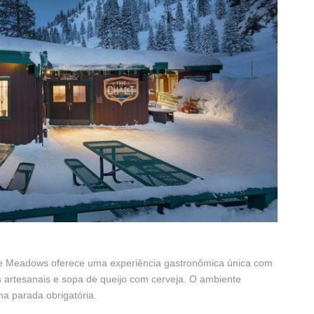
pine Meadows oferece uma experiência gastronômica única com
as artesanais e sopa de queijo com cerveja. O ambiente
ma parada obrigatória.