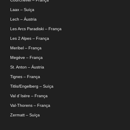
Courchevel – França
Laax – Suíça
Lech – Áustria
Les Arcs Paradiski – França
Les 2 Alpes – França
Meribel – França
Megève – França
St. Anton – Áustria
Tignes – França
Titlis/Engelberg – Suíça
Val d´Isére – França
Val-Thorens – França
Zermatt – Suíça