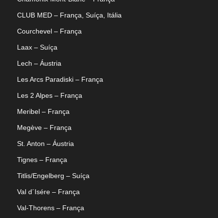
CLUB MED – França, Suíça, Itália
Courchevel – França
Laax – Suíça
Lech – Áustria
Les Arcs Paradiski – França
Les 2 Alpes – França
Meribel – França
Megève – França
St. Anton – Áustria
Tignes – França
Titlis/Engelberg – Suíça
Val d´Isére – França
Val-Thorens – França