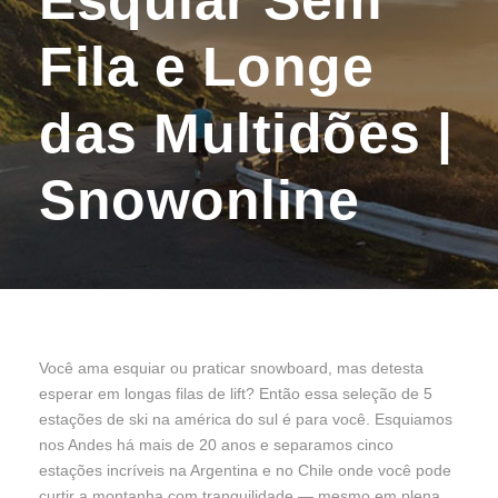
Fila e Longe
das Multidões |
Snowonline
Você ama esquiar ou praticar snowboard, mas detesta
esperar em longas filas de lift
? Então essa seleção de 5
estações de ski na américa do sul é para você. Esquiamos
nos Andes há mais de 20 anos e separamos cinco
estações incríveis na Argentina e no Chile onde você pode
curtir a montanha com tranquilidade — mesmo em plena