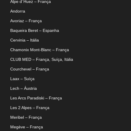
Alpe d´Huez – França
Andorra
Avoriaz – França
Baqueira Beret – Espanha
Cervinia – Itália
Chamonix Mont-Blanc – França
CLUB MED – França, Suíça, Itália
Courchevel – França
Laax – Suíça
Lech – Áustria
Les Arcs Paradiski – França
Les 2 Alpes – França
Meribel – França
Megève – França