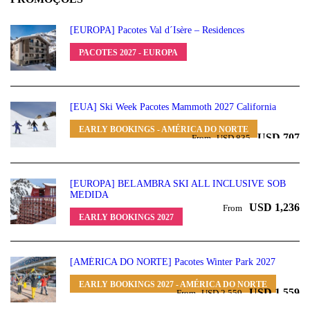
[EUROPA] Pacotes Val d´Isère – Residences
PACOTES 2027 - EUROPA
[EUA] Ski Week Pacotes Mammoth 2027 California
EARLY BOOKINGS - AMÉRICA DO NORTE
USD 707
From
USD 835
[EUROPA] BELAMBRA SKI ALL INCLUSIVE SOB
MEDIDA
USD 1,236
From
EARLY BOOKINGS 2027
[AMÉRICA DO NORTE] Pacotes Winter Park 2027
EARLY BOOKINGS 2027 - AMÉRICA DO NORTE
USD 1,559
From
USD 2,559