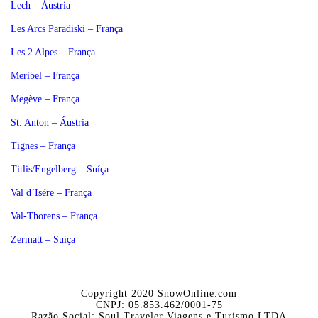
Lech – Áustria
Les Arcs Paradiski – França
Les 2 Alpes – França
Meribel – França
Megève – França
St. Anton – Áustria
Tignes – França
Titlis/Engelberg – Suíça
Val d´Isére – França
Val-Thorens – França
Zermatt – Suíça
Copyright 2020 SnowOnline.com
CNPJ: 05.853.462/0001-75
Razão Social: Soul Traveler Viagens e Turismo LTDA