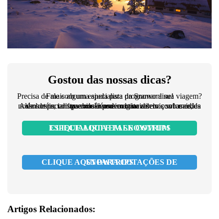
Gostou das nossas dicas?
Precisa de mais alguma ajuda para programar a sua viagem? Fale com um especialista da Snowonline!
Além de ter tarifas exclusivas e contato direto com as redes de hotéis, companhias aéreas e demais serviços locais, nossos especialistas em ski podem criar roteiros sob medida que você nem imaginava!
CLIQUE AQUI E FALE COM UM ESPECIALISTA EM SNOWTRIPS
CLIQUE AQUI PARA COTAÇÕES DE SNOWTRIPS
Artigos Relacionados: