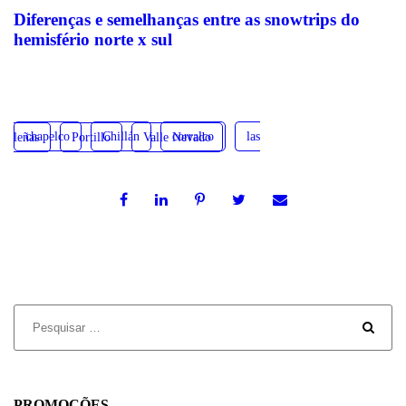
Diferenças e semelhanças entre as snowtrips do
hemisfério norte x sul
chapelco
Chillán
corralco
las leñas
Portillo
Valle Nevado
PROMOÇÕES