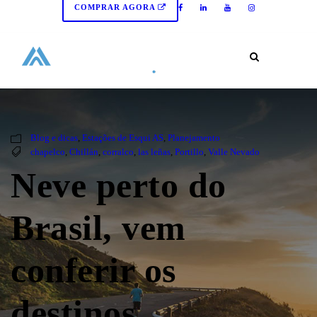
COMPRAR AGORA
Blog e dicas
,
Estações de Esqui AS
,
Planejamento
chapelco
,
Chillán
,
corralco
,
las leñas
,
Portillo
,
Valle Nevado
Neve perto do
Brasil, vem
conferir os
destinos