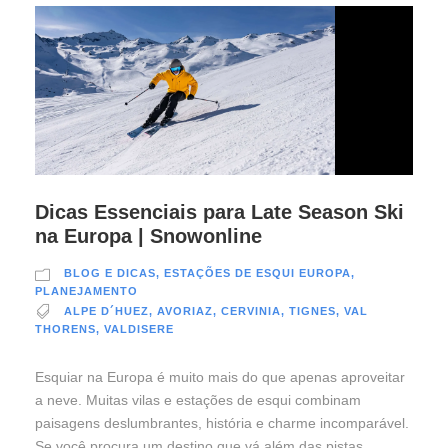
Dicas Essenciais para Late Season Ski
na Europa | Snowonline
BLOG E DICAS
,
ESTAÇÕES DE ESQUI EUROPA
,
PLANEJAMENTO
ALPE D´HUEZ
,
AVORIAZ
,
CERVINIA
,
TIGNES
,
VAL
THORENS
,
VALDISERE
Esquiar na Europa é muito mais do que apenas aproveitar
a neve. Muitas vilas e estações de esqui combinam
paisagens deslumbrantes, história e charme incomparável.
Se você procura um destino que vá além das pistas,