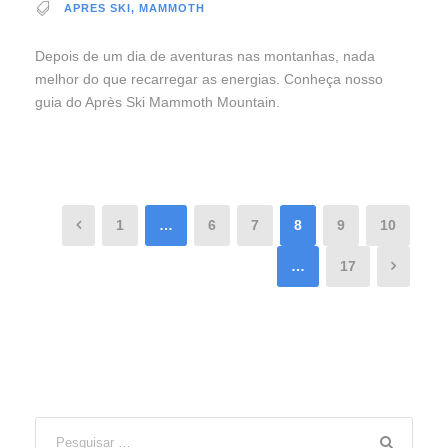
APRES SKI
,
MAMMOTH
Depois de um dia de aventuras nas montanhas, nada
melhor do que recarregar as energias. Conheça nosso
guia do Après Ski Mammoth Mountain.
1
…
6
7
8
9
10
…
17