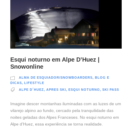
Esqui noturno em Alpe D’Huez |
Snowonline
ALMA DE ESQUIADOR/SNOWBOARDERS
,
BLOG E
DICAS
,
LIFESTYLE
ALPE D´HUEZ
,
APRES SKI
,
ESQUI NOTURNO
,
SKI PASS
Imagine descer montanhas iluminadas com as luzes de um
vilarejo alpino ao fundo, cercado pela tranquilidade das
noites geladas dos Alpes Franceses. No esqui noturno em
Alpe d’Huez, essa experiência se torna realidade.