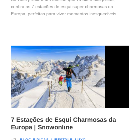
confira as 7 estações de esqui super charmosas da
Europa, perfeitas para viver momentos inesquecíveis.
7 Estações de Esqui Charmosas da
Europa | Snowonline
BLOG E DICAS
,
LIFESTYLE
,
LUXO