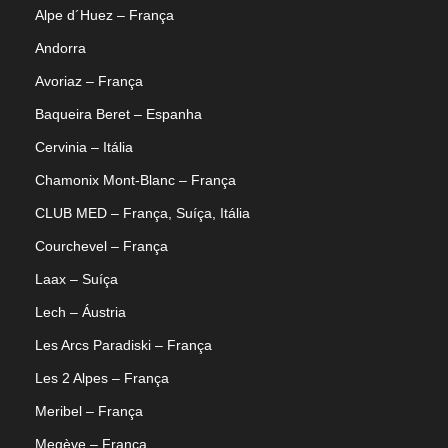
Alpe d´Huez – França
Andorra
Avoriaz – França
Baqueira Beret – Espanha
Cervinia – Itália
Chamonix Mont-Blanc – França
CLUB MED – França, Suíça, Itália
Courchevel – França
Laax – Suíça
Lech – Áustria
Les Arcs Paradiski – França
Les 2 Alpes – França
Meribel – França
Megève – França