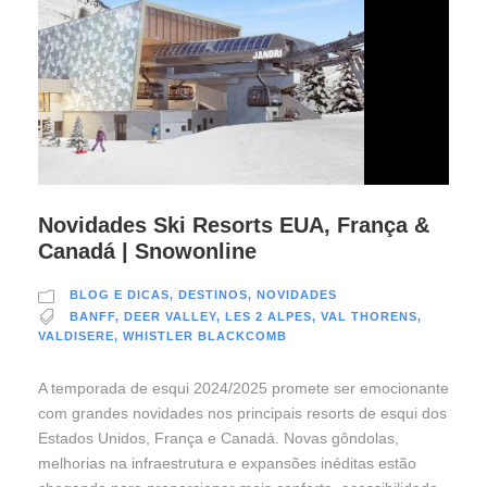
Novidades Ski Resorts EUA, França &
Canadá | Snowonline
BLOG E DICAS
,
DESTINOS
,
NOVIDADES
BANFF
,
DEER VALLEY
,
LES 2 ALPES
,
VAL THORENS
,
VALDISERE
,
WHISTLER BLACKCOMB
A temporada de esqui 2024/2025 promete ser emocionante
com grandes novidades nos principais resorts de esqui dos
Estados Unidos, França e Canadá. Novas gôndolas,
melhorias na infraestrutura e expansões inéditas estão