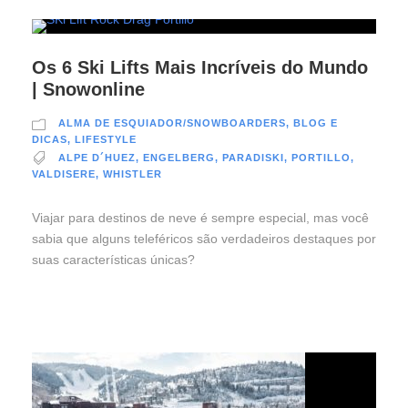
Os 6 Ski Lifts Mais Incríveis do Mundo
| Snowonline
ALMA DE ESQUIADOR/SNOWBOARDERS
,
BLOG E
DICAS
,
LIFESTYLE
ALPE D´HUEZ
,
ENGELBERG
,
PARADISKI
,
PORTILLO
,
VALDISERE
,
WHISTLER
Viajar para destinos de neve é sempre especial, mas você
sabia que alguns teleféricos são verdadeiros destaques por
suas características únicas?