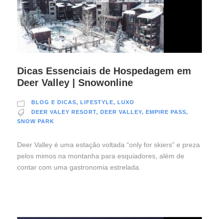
Dicas Essenciais de Hospedagem em
Deer Valley | Snowonline
BLOG E DICAS
,
LIFESTYLE
,
LUXO
DEER VALEY RESORT
,
DEER VALLEY
,
EMPIRE PASS
,
SNOW PARK
Deer Valley é uma estação voltada “only for skiers” e preza
pelos mimos na montanha para esquiadores, além de
contar com uma gastronomia estrelada.