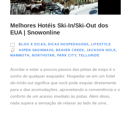
Melhores Hotéis Ski-In/Ski-Out dos
EUA | Snowonline
BLOG E DICAS
,
DICAS HOSPEDAGENS
,
LIFESTYLE
ASPEN SNOWMASS
,
BEAVER CREEK
,
JACKSON HOLE
,
MAMMOTH
,
NORTHSTAR
,
PARK CITY
,
TELLURIDE
Acordar e estar a poucos passos das pistas de esqui é o
sonho de qualquer esquiador. Hospedar-se em um hotel
ski-in/ski-out significa que você pode esquiar diretamente
para e das acomodações, aproveitando a conveniência e o
conforto de um acesso imediato às pistas. Além disso,
nada supera a sensação de relaxar ao lado de uma...