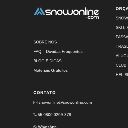
ORÇ
SNOW
SKI LI
PASS
SOBRE NÓS
TRAS
FAQ – Dúvidas Frequentes
ALUG
BLOG E DICAS
CLUB
Materiais Gratuitos
HELIS
CONTATO
snowonline@snowonline.com
55 0800 0209-378
WhatsApp