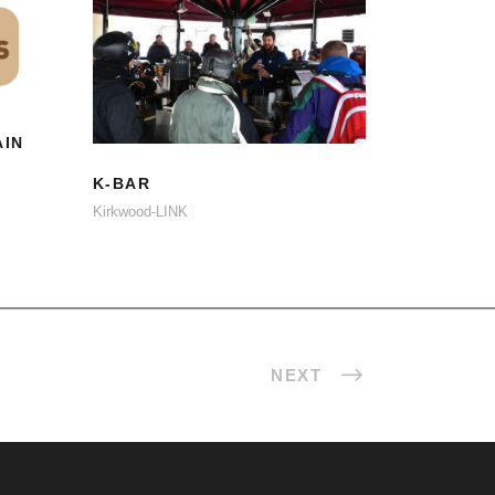
N
K-BAR
AIN
K-BAR
Kirkwood-LINK
NEXT