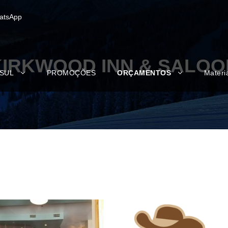
atsApp
KIRKWOOD INN & SALOO
 SUL
PROMOÇÕES
ORÇAMENTOS
Materi