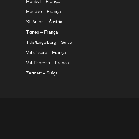
Meribel – França
Megève – França
St. Anton – Áustria
Tignes – França
Titlis/Engelberg – Suíça
Val d´Isére – França
Val-Thorens – França
Zermatt – Suíça