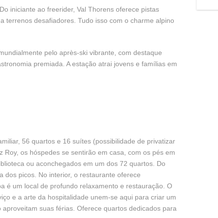
Do iniciante ao freerider, Val Thorens oferece pistas
a terrenos desafiadores. Tudo isso com o charme alpino
undialmente pelo après-ski vibrante, com destaque
stronomia premiada. A estação atrai jovens e famílias em
miliar, 56 quartos e 16 suítes (possibilidade de privatizar
Fitz Roy, os hóspedes se sentirão em casa, com os pés em
biblioteca ou aconchegados em um dos 72 quartos. Do
a dos picos. No interior, o restaurante oferece
a é um local de profundo relaxamento e restauração. O
iço e a arte da hospitalidade unem-se aqui para criar um
o aproveitam suas férias. Oferece quartos dedicados para