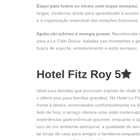
Esqui para todos os níveis com toque europeu:
largas, modernas áreas para aprendizado e acesso 
e a organização impecável das estações francesas.
Après-ski icônico e energia jovem:
Reconhecida m
para a
La Folie Douce
, baladas nas montanhas e ga
busca de esporte, entretenimento e estilo europeu.
Hotel Fitz Roy 5
Ideal para famílias que procuram espírito de chalé fa
o último piso para famílias grandes). No Hotel Le 
frente à lareira, acomodados confortavelmente na 
lado de fora, o terraço oferece uma visão ininterrupt
experiências gastronômicas gourmet, enquanto o sp
luxo de um ambiente atemporal, a qualidade do serv
lar longe de casa para amigos e familiares enquant