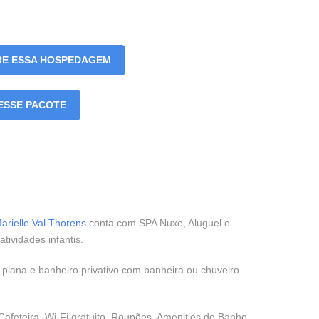
RE ESSA HOSPEDAGEM
ESSE PACOTE
arielle Val Thorens
conta com SPA Nuxe, Aluguel e
tividades infantis.
 plana e banheiro privativo com banheira ou chuveiro.
Cafeteira, Wi-Fi gratuito, Roupões, Amenities de Banho,