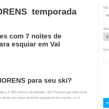
Ida
ORENS temporada
Adu
tes com 7 noites de
ara esquiar em Val
Qua
HORENS para seu ski?
da a 2.300 metros de altitude, Val Thorens garante neve
 direto ao maior domínio esquiável do mundo, os 3
A