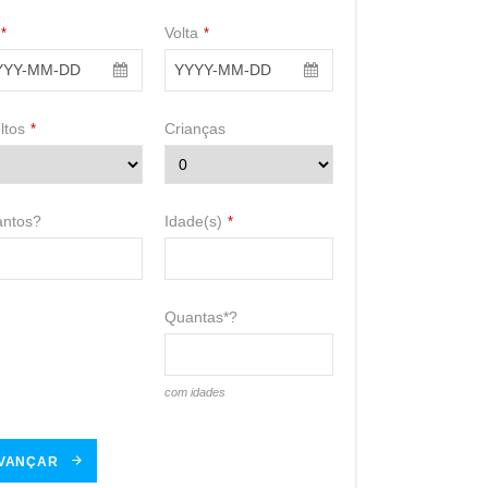
Volta
*
*
ltos
Crianças
*
ntos?
Idade(s)
*
Quantas*?
com idades
VANÇAR