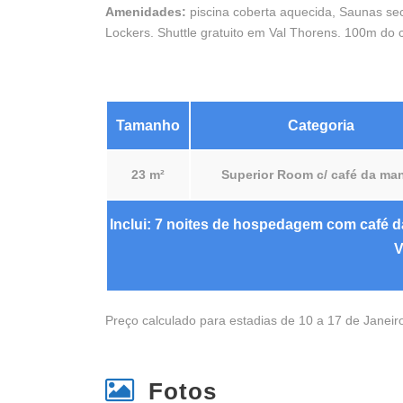
Amenidades:
piscina coberta aquecida, Saunas seca
Lockers. Shuttle gratuito em Val Thorens. 100m do ce
Tamanho
Categoria
23 m²
Superior Room c/ café da ma
Inclui: 7 noites de hospedagem com café da 
V
Preço calculado para estadias de 10 a 17 de Janeir
Fotos