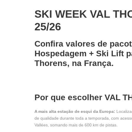
SKI WEEK VAL TH
25/26
Confira valores de paco
Hospedagem + Ski Lift p
Thorens, na França.
Por que escolher VAL T
A mais alta estação de esqui da Europa:
Localiza
de qualidade durante toda a temporada, com acesso
Vallées, somando mais de 600 km de pistas.