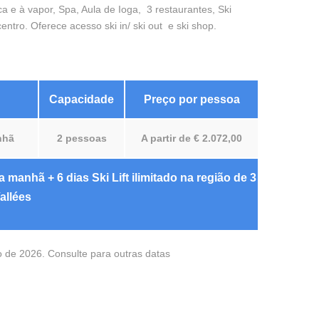
 e à vapor, Spa, Aula de Ioga, 3 restaurantes, Ski
ntro. Oferece acesso ski in/ ski out e ski shop.
Capacidade
Preço por pessoa
nhã
2 pessoas
A partir de € 2.072,00
manhã + 6 dias Ski Lift ilimitado na região de 3
allées
o de 2026. Consulte para outras datas