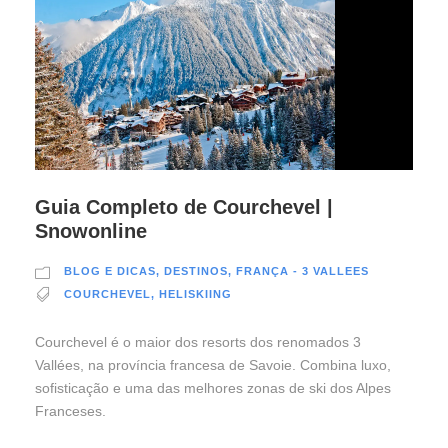
Guia Completo de Courchevel |
Snowonline
BLOG E DICAS
,
DESTINOS
,
FRANÇA - 3 VALLEES
COURCHEVEL
,
HELISKIING
Courchevel é o maior dos resorts dos renomados 3
Vallées, na província francesa de Savoie. Combina luxo,
sofisticação e uma das melhores zonas de ski dos Alpes
Franceses.