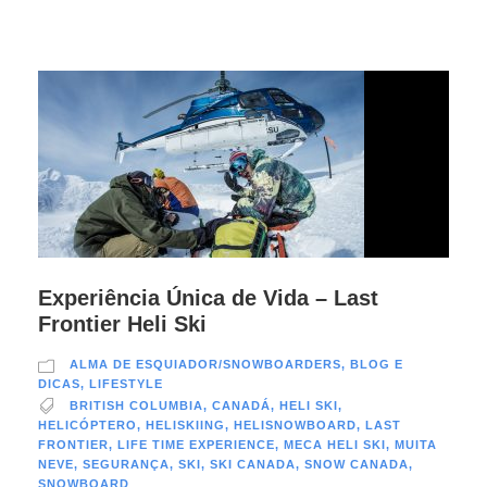
Experiência Única de Vida – Last
Frontier Heli Ski
ALMA DE ESQUIADOR/SNOWBOARDERS
,
BLOG E
DICAS
,
LIFESTYLE
BRITISH COLUMBIA
,
CANADÁ
,
HELI SKI
,
HELICÓPTERO
,
HELISKIING
,
HELISNOWBOARD
,
LAST
FRONTIER
,
LIFE TIME EXPERIENCE
,
MECA HELI SKI
,
MUITA
NEVE
,
SEGURANÇA
,
SKI
,
SKI CANADA
,
SNOW CANADA
,
SNOWBOARD