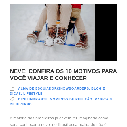
NEVE: CONFIRA OS 10 MOTIVOS PARA
VOCÊ VIAJAR E CONHECER
ALMA DE ESQUIADOR/SNOWBOARDERS
,
BLOG E
DICAS
,
LIFESTYLE
DESLUMBRANTE
,
MOMENTO DE REFLXÃO
,
RADICAIS
DE INVERNO
A maioria dos brasileiros já devem ter imaginado como
seria conhecer a neve, no Brasil essa realidade não é