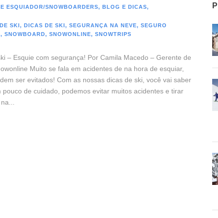
P
DE ESQUIADOR/SNOWBOARDERS
,
BLOG E DICAS
,
DE SKI
,
DICAS DE SKI
,
SEGURANÇA NA NEVE
,
SEGURO
I
,
SNOWBOARD
,
SNOWONLINE
,
SNOWTRIPS
ski – Esquie com segurança! Por Camila Macedo – Gerente de
owonline Muito se fala em acidentes de na hora de esquiar,
dem ser evitados! Com as nossas dicas de ski, você vai saber
pouco de cuidado, podemos evitar muitos acidentes e tirar
na...