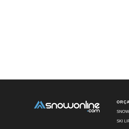
ORÇ
SNOW
SKI LI