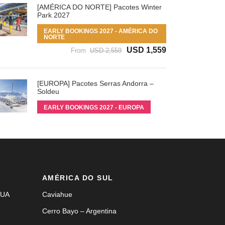
[AMÉRICA DO NORTE] Pacotes Winter
Park 2027
EARLY BOOKINGS 2027 - AMÉRICA DO
NORTE
USD 1,559
From
USD 2,559
[EUROPA] Pacotes Serras Andorra –
Soldeu
EARLY BOOKINGS 2027 - EUROPA
AMÉRICA DO SUL
EUA
Caviahue
Cerro Bayo – Argentina