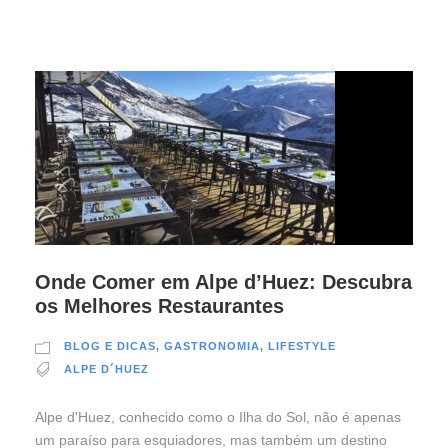
Onde Comer em Alpe d’Huez: Descubra
os Melhores Restaurantes
BLOG E DICAS
,
GASTRONOMIA
,
LIFESTYLE
ALPE D´HUEZ
Alpe d'Huez, conhecido como o Ilha do Sol, não é apenas
um paraíso para esquiadores, mas também um destino