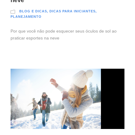
neve
BLOG E DICAS
,
DICAS PARA INICIANTES
,
PLANEJAMENTO
Por que você não pode esquecer seus óculos de sol ao
praticar esportes na neve