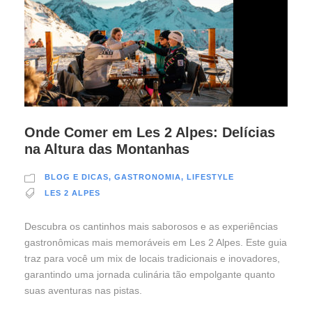
Onde Comer em Les 2 Alpes: Delícias
na Altura das Montanhas
BLOG E DICAS
,
GASTRONOMIA
,
LIFESTYLE
LES 2 ALPES
Descubra os cantinhos mais saborosos e as experiências
gastronômicas mais memoráveis em Les 2 Alpes. Este guia
traz para você um mix de locais tradicionais e inovadores,
garantindo uma jornada culinária tão empolgante quanto
suas aventuras nas pistas.