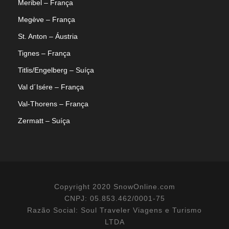
Meribel – França
Megève – França
St. Anton – Áustria
Tignes – França
Titlis/Engelberg – Suíça
Val d´Isére – França
Val-Thorens – França
Zermatt – Suíça
Copyright 2020 SnowOnline.com
CNPJ: 05.853.462/0001-75
Razão Social: Soul Traveler Viagens e Turismo
LTDA