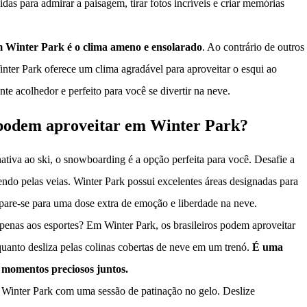
das para admirar a paisagem, tirar fotos incríveis e criar memórias
 Winter Park é o clima ameno e ensolarado
. Ao contrário de outros
nter Park oferece um clima agradável para aproveitar o esqui ao
e acolhedor e perfeito para você se divertir na neve.
s podem aproveitar em Winter Park?
ativa ao ski, o snowboarding é a opção perfeita para você. Desafie a
rrendo pelas veias. Winter Park possui excelentes áreas designadas para
pare-se para uma dose extra de emoção e liberdade na neve.
apenas aos esportes? Em Winter Park, os brasileiros podem aproveitar
quanto desliza pelas colinas cobertas de neve em um trenó.
É uma
e momentos preciosos juntos.
 Winter Park com uma sessão de patinação no gelo. Deslize