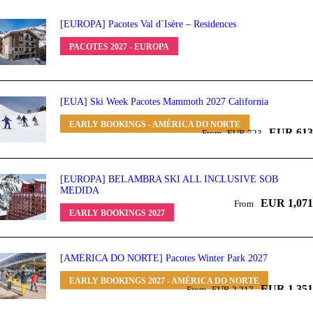
[EUROPA] Pacotes Val d´Isère – Residences
PACOTES 2027 - EUROPA
[EUA] Ski Week Pacotes Mammoth 2027 California
EARLY BOOKINGS - AMÉRICA DO NORTE
EUR 613
From
EUR 723
[EUROPA] BELAMBRA SKI ALL INCLUSIVE SOB
MEDIDA
EUR 1,071
From
EARLY BOOKINGS 2027
[AMÉRICA DO NORTE] Pacotes Winter Park 2027
EARLY BOOKINGS 2027 - AMÉRICA DO NORTE
EUR 1,351
From
EUR 2,217