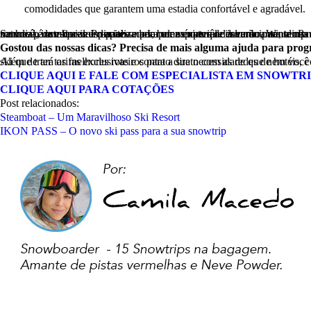
comodidades que garantem uma estadia confortável e agradável.
Se você é um brasileiro apaixonado por esportes de inverno, Winter Park é o destino perfeito para você. Com suas pistas de ski de classe mundial, instrutores especializados, beleza natural deslumbrante, clima ameno e uma atmosfera acolhedora, Winter Park é o lugar dos seus sonhos para esquiar. Prepare-se para uma experiência emocionante nas montanhas cobertas de neve, onde você poderá se conectar com a natureza, desafiar seus limites e criar memórias que durarão pa
Gostou das nossas dicas? Precisa de mais alguma ajuda para pro
Além de ter tarifas exclusivas e contato direto com as redes de hotéis, companhias aéreas e demais serviços locais, nós temos especialistas em ski que trará os melhores roteiros para a sua nece
CLIQUE AQUI E FALE COM ESPECIALISTA EM SNOWTRI
CLIQUE AQUI PARA COTAÇÕES
Post relacionados:
Steamboat – Um Maravilhoso Ski Resort
IKON PASS – O novo ski pass para a sua snowtrip