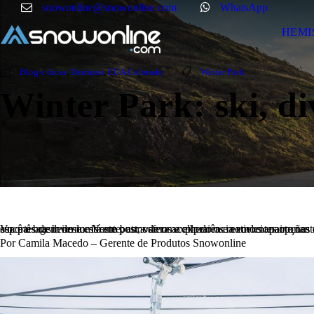
snowonline@snowonline.com
WhatsApp
HEMI
Blog e dicas
,
Destinos
,
EUA Colorado
Winter Park
Winter Park: ski, d
Você é brasileiro e está em busca de uma experiência emocionante nas montanhas? Winter Park: ski, diversão e emoção em um só lugar. Com sua paisagem deslumbrante, atmosfera acolhedora e excelentes opções de ski, W
Por Camila Macedo – Gerente de Produtos Snowonline