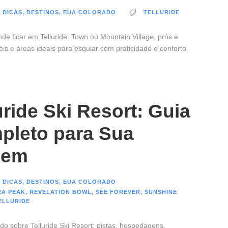
 DICAS
,
DESTINOS
,
EUA COLORADO
TELLURIDE
de ficar em Telluride: Town ou Mountain Village, prós e
éis e áreas ideais para esquiar com praticidade e conforto.
uride Ski Resort: Guia
pleto para Sua
gem
 DICAS
,
DESTINOS
,
EUA COLORADO
RA PEAK
,
REVELATION BOWL
,
SEE FOREVER
,
SUNSHINE
ELLURIDE
do sobre Telluride Ski Resort: pistas, hospedagens,