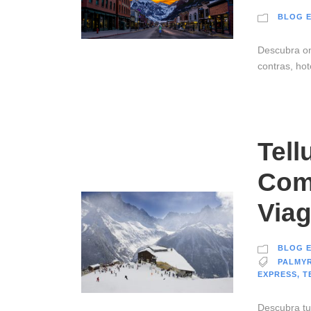
BLOG E
Descubra on
contras, hot
Tell
Com
Via
BLOG E
PALMY
EXPRESS
,
T
Descubra tu