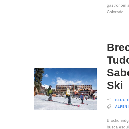
gastronomia
Colorado.
Brec
Tudo
Sab
Ski
BLOG E
ALPEN
Breckenridg
busca esqui 