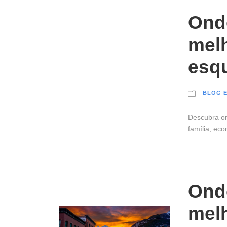
Onde
melh
esqu
BLOG E
Descubra on
família, ec
Onde
melh