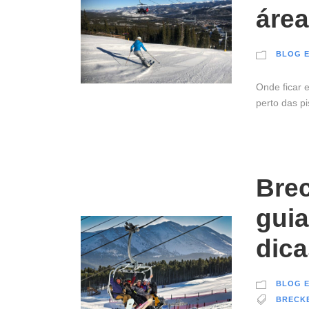
áre
BLOG E
Onde ficar 
perto das pi
Bre
gui
dica
BLOG E
BRECK