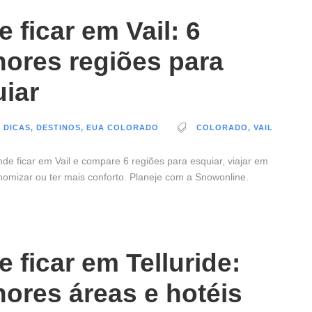
 ficar em Vail: 6
ores regiões para
iar
 DICAS
,
DESTINOS
,
EUA COLORADO
COLORADO
,
VAIL
de ficar em Vail e compare 6 regiões para esquiar, viajar em
onomizar ou ter mais conforto. Planeje com a Snowonline.
 ficar em Telluride:
ores áreas e hotéis