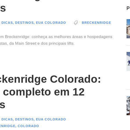
as
P
 DICAS
,
DESTINOS
,
EUA COLORADO
BRECKENRIDGE
em Breckenridge: conheça as melhores áreas e hospedagens
stas, da Main Street e dos principais lifts.
ckenridge Colorado:
a completo em 12
s
 DICAS
,
DESTINOS
,
EUA COLORADO
ENRIDGE
,
COLORADO