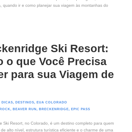
, quando ir e como planejar sua viagem às montanhas do
kenridge Ski Resort:
 o que Você Precisa
er para sua Viagem de
 DICAS
,
DESTINOS
,
EUA COLORADO
 ROCK
,
BEAVER RUN
,
BRECKENRIDGE
,
EPIC PASS
e Ski Resort, no Colorado, é um destino completo para quem
de alto nível, estrutura turística eficiente e o charme de uma