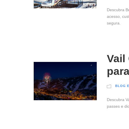
Descubra Br
acesso, cus
segura.
Vail
para
BLOG E
Descubra Va
passes e di