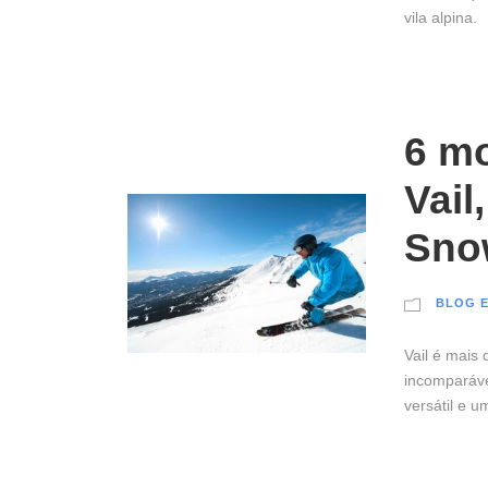
vila alpina.
6 mo
Vail
Sno
BLOG E
Vail é mais
incomparáve
versátil e 