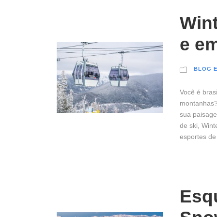
Wint
e e
BLOG E
Você é bras
montanhas? 
sua paisage
de ski, Win
esportes de
Esq