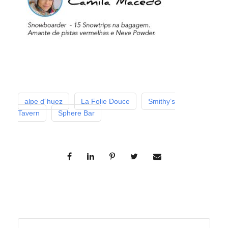
alpe d´huez
La Folie Douce
Smithy’s
Tavern
Sphere Bar