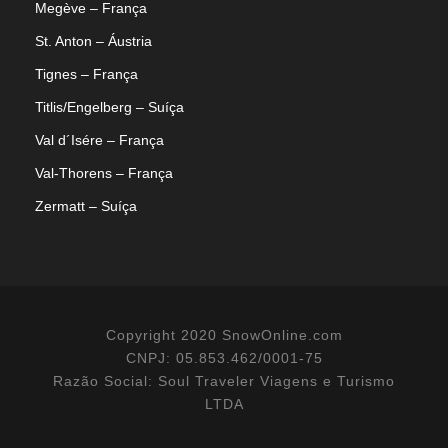
Megève – França
St. Anton – Áustria
Tignes – França
Titlis/Engelberg – Suíça
Val d´Isére – França
Val-Thorens – França
Zermatt – Suíça
Copyright 2020 SnowOnline.com
CNPJ: 05.853.462/0001-75
Razão Social: Soul Traveler Viagens e Turismo
LTDA