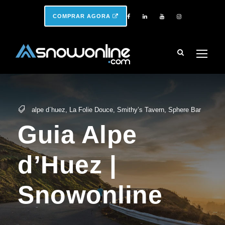
COMPRAR AGORA
alpe d´huez
,
La Folie Douce
,
Smithy’s Tavern
,
Sphere Bar
Guia Alpe
d’Huez |
Snowonline