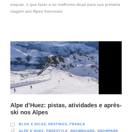
esquiar, o que fazer e as melhores dicas para sua primeira
viagem aos Alpes franceses.
Alpe d’Huez: pistas, atividades e après-
ski nos Alpes
BLOG E DICAS
,
DESTINOS
,
FRANÇA
ALPE D´HUEZ
,
FREESTYLE
,
SNOWBOARD
,
SNOWPARK