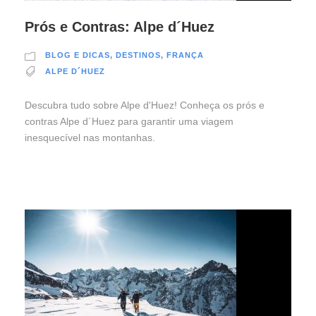
Prós e Contras: Alpe d´Huez
BLOG E DICAS
,
DESTINOS
,
FRANÇA
ALPE D´HUEZ
Descubra tudo sobre Alpe d'Huez! Conheça os prós e
contras Alpe d´Huez para garantir uma viagem
inesquecível nas montanhas.