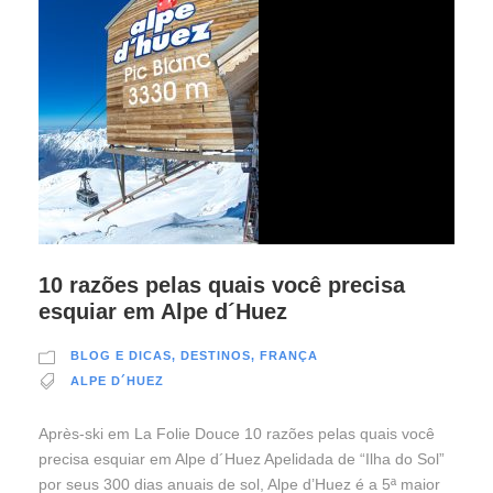
10 razões pelas quais você precisa
esquiar em Alpe d´Huez
BLOG E DICAS
,
DESTINOS
,
FRANÇA
ALPE D´HUEZ
Après-ski em La Folie Douce 10 razões pelas quais você
precisa esquiar em Alpe d´Huez Apelidada de “Ilha do Sol”
por seus 300 dias anuais de sol, Alpe d’Huez é a 5ª maior