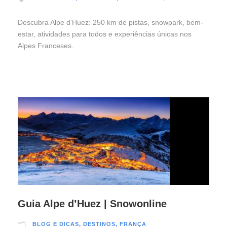
Descubra Alpe d’Huez: 250 km de pistas, snowpark, bem-
estar, atividades para todos e experiências únicas nos
Alpes Franceses.
Guia Alpe d’Huez | Snowonline
BLOG E DICAS
,
DESTINOS
,
FRANÇA