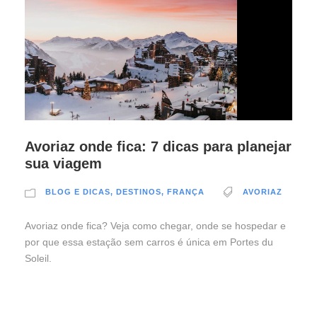
Avoriaz onde fica: 7 dicas para planejar
sua viagem
BLOG E DICAS
,
DESTINOS
,
FRANÇA
AVORIAZ
Avoriaz onde fica? Veja como chegar, onde se hospedar e
por que essa estação sem carros é única em Portes du
Soleil.