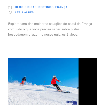
BLOG E DICAS
,
DESTINOS
,
FRANÇA
LES 2 ALPES
Explore uma das melhores estações de esqui da França
com tudo o que você precisa saber sobre pistas,
hospedagem e lazer no nosso guia les 2 alpes.