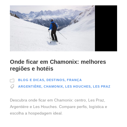
Onde ficar em Chamonix: melhores
regiões e hotéis
BLOG E DICAS
,
DESTINOS
,
FRANÇA
ARGENTIÈRE
,
CHAMONIX
,
LES HOUCHES
,
LES PRAZ
Descubra onde ficar em Chamonix: centro, Les Praz,
Argentière e Les Houches. Compare perfis, logística e
escolha a hospedagem ideal.