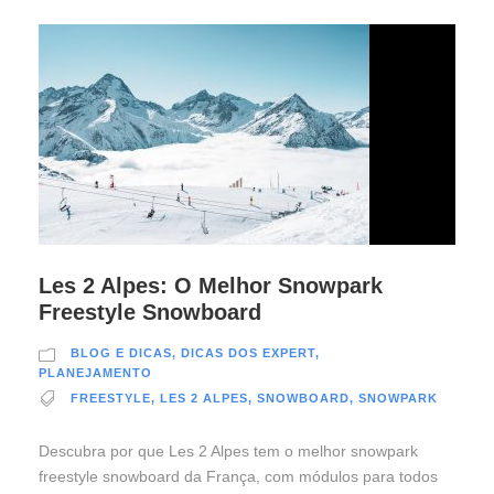
Les 2 Alpes: O Melhor Snowpark
Freestyle Snowboard
BLOG E DICAS
,
DICAS DOS EXPERT
,
PLANEJAMENTO
FREESTYLE
,
LES 2 ALPES
,
SNOWBOARD
,
SNOWPARK
Descubra por que Les 2 Alpes tem o melhor snowpark
freestyle snowboard da França, com módulos para todos