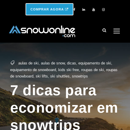
COMPRAR AGORA
aulas de ski
,
aulas de snow
,
dicas
,
equipamento de ski
,
equipamento de snowboard
,
kids ski free
,
roupas de ski
,
roupas
de snowboard
,
ski lifts
,
ski shuttles
,
snowtrips
7 dicas para
economizar em
snowtrips