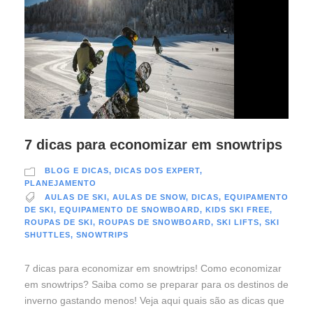
7 dicas para economizar em snowtrips
BLOG E DICAS
,
DICAS DOS EXPERT
,
PLANEJAMENTO
AULAS DE SKI
,
AULAS DE SNOW
,
DICAS
,
EQUIPAMENTO
DE SKI
,
EQUIPAMENTO DE SNOWBOARD
,
KIDS SKI FREE
,
ROUPAS DE SKI
,
ROUPAS DE SNOWBOARD
,
SKI LIFTS
,
SKI
SHUTTLES
,
SNOWTRIPS
7 dicas para economizar em snowtrips! Como economizar
em snowtrips? Saiba como se preparar para os destinos de
inverno gastando menos! Veja aqui quais são as dicas que