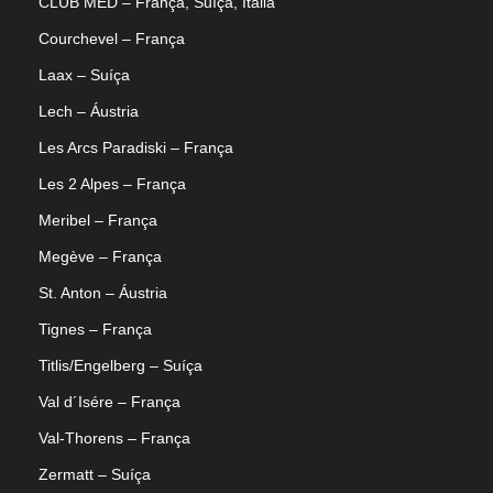
CLUB MED – França, Suíça, Itália
Courchevel – França
Laax – Suíça
Lech – Áustria
Les Arcs Paradiski – França
Les 2 Alpes – França
Meribel – França
Megève – França
St. Anton – Áustria
Tignes – França
Titlis/Engelberg – Suíça
Val d´Isére – França
Val-Thorens – França
Zermatt – Suíça