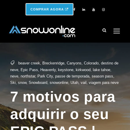
COMPRAR AGORA
beaver creek
,
Breckenridge
,
Canyons
,
Colorado
,
destino de
neve
,
Epic Pass
,
Heavenly
,
keystone
,
kirkwood
,
lake tahoe
,
neve
,
northstar
,
Park City
,
passe de temporada
,
season pass
,
Ski
,
snow
,
Snowboard
,
snowonline
,
Utah
,
vail
,
viagem para neve
7 motivos para
adquirir o seu