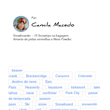
beaver
creek
Breckenridge
Canyons
Colorado
destino de neve
Epic
Pass
Heavenly
keystone
kirkwood
lake
tahoe
neve
northstar
Park City
passe
de temporada
season
pass
Ski
snow
Snowboard
snowonlin
e
Utah
vail
viagem para neve