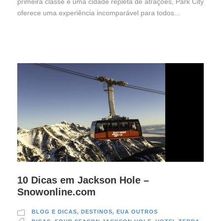
primeira classe e uma cidade repleta de atrações, Park City
oferece uma experiência incomparável para todos...
10 Dicas em Jackson Hole –
Snowonline.com
BLOG E DICAS
,
DESTINOS
,
EUA OUTROS