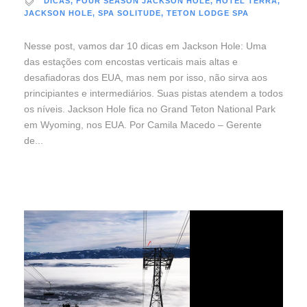
DICAS
,
FOUR SEASON JACKSON HOLE
,
HOTEL TERRA
,
JACKSON HOLE
,
SPA SOLITUDE
,
TETON LODGE SPA
Nesse post, vamos dar 10 dicas em Jackson Hole: Uma
das estações com encostas verticais mais altas e
desafiadoras dos EUA, mas nem por isso, não sirva aos
principiantes e intermediários. Suas pistas atendem a todos
os níveis. Jackson Hole fica no Grand Teton National Park
em Wyoming, nos EUA. Por Camila Macedo – Gerente
de...