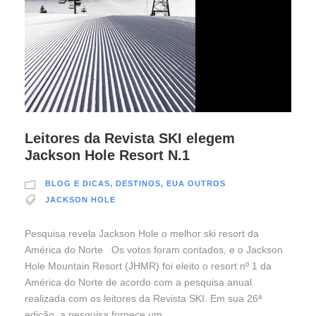
Leitores da Revista SKI elegem
Jackson Hole Resort N.1
BLOG E DICAS
,
DESTINOS
,
EUA OUTROS
JACKSON HOLE
Pesquisa revela Jackson Hole o melhor ski resort da
América do Norte Os votos foram contados, e o Jackson
Hole Mountain Resort (JHMR) foi eleito o resort nº 1 da
América do Norte de acordo com a pesquisa anual
realizada com os leitores da Revista SKI. Em sua 26ª
edição, a pesquisa fornece um...