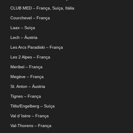
CLUB MED – França, Suíça, Itália
Courchevel – França
Laax – Suíça
Lech – Áustria
Les Arcs Paradiski – França
Les 2 Alpes – França
Meribel – França
Megève – França
St. Anton – Áustria
Tignes – França
Titlis/Engelberg – Suíça
Val d´Isére – França
Val-Thorens – França