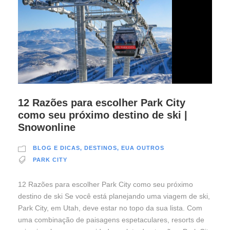
12 Razões para escolher Park City
como seu próximo destino de ski |
Snowonline
BLOG E DICAS
,
DESTINOS
,
EUA OUTROS
PARK CITY
12 Razões para escolher Park City como seu próximo
destino de ski Se você está planejando uma viagem de ski,
Park City, em Utah, deve estar no topo da sua lista. Com
uma combinação de paisagens espetaculares, resorts de