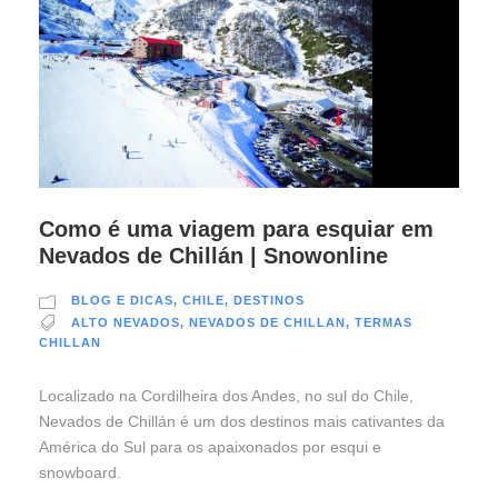
Como é uma viagem para esquiar em
Nevados de Chillán | Snowonline
BLOG E DICAS
,
CHILE
,
DESTINOS
ALTO NEVADOS
,
NEVADOS DE CHILLAN
,
TERMAS
CHILLAN
Localizado na Cordilheira dos Andes, no sul do Chile,
Nevados de Chillán é um dos destinos mais cativantes da
América do Sul para os apaixonados por esqui e
snowboard.