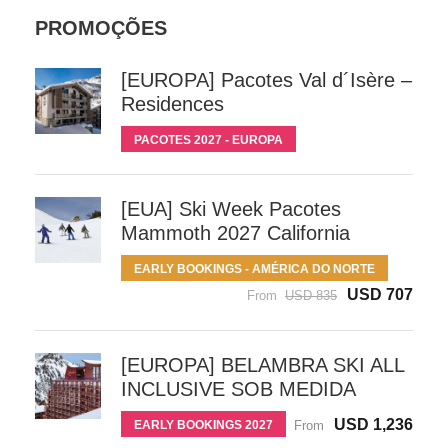
PROMOÇÕES
[EUROPA] Pacotes Val d´Isère –
Residences
PACOTES 2027 - EUROPA
[EUA] Ski Week Pacotes
Mammoth 2027 California
EARLY BOOKINGS - AMÉRICA DO NORTE
USD 707
From
USD 835
[EUROPA] BELAMBRA SKI ALL
INCLUSIVE SOB MEDIDA
USD 1,236
EARLY BOOKINGS 2027
From