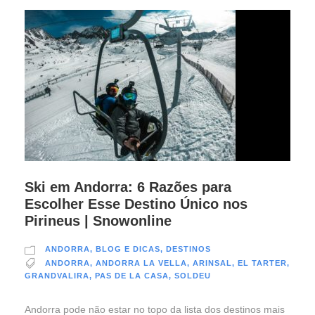
Ski em Andorra: 6 Razões para
Escolher Esse Destino Único nos
Pirineus | Snowonline
ANDORRA
,
BLOG E DICAS
,
DESTINOS
ANDORRA
,
ANDORRA LA VELLA
,
ARINSAL
,
EL TARTER
,
GRANDVALIRA
,
PAS DE LA CASA
,
SOLDEU
Andorra pode não estar no topo da lista dos destinos mais