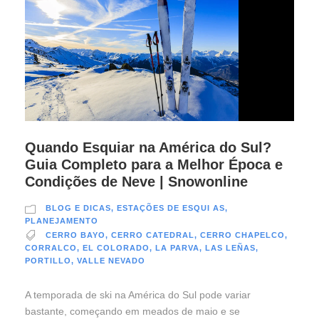
Quando Esquiar na América do Sul?
Guia Completo para a Melhor Época e
Condições de Neve | Snowonline
BLOG E DICAS
,
ESTAÇÕES DE ESQUI AS
,
PLANEJAMENTO
CERRO BAYO
,
CERRO CATEDRAL
,
CERRO CHAPELCO
,
CORRALCO
,
EL COLORADO
,
LA PARVA
,
LAS LEÑAS
,
PORTILLO
,
VALLE NEVADO
A temporada de ski na América do Sul pode variar
bastante, começando em meados de maio e se