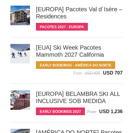
[EUROPA] Pacotes Val d´Isère –
Residences
PACOTES 2027 - EUROPA
[EUA] Ski Week Pacotes
Mammoth 2027 California
EARLY BOOKINGS - AMÉRICA DO NORTE
USD 707
From
USD 835
[EUROPA] BELAMBRA SKI ALL
INCLUSIVE SOB MEDIDA
USD 1,236
EARLY BOOKINGS 2027
From
[AMÉRICA DO NORTE] Pacotes