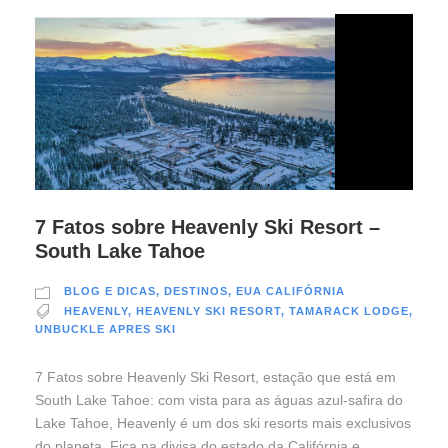
7 Fatos sobre Heavenly Ski Resort –
South Lake Tahoe
BLOG E DICAS
,
DESTINOS
,
EUA CALIFÓRNIA
HEAVENLY
,
HEAVENLY SKI RESORT
,
TAMARACK LODGE
,
UNBUCKLE APRES SKI
7 Fatos sobre Heavenly Ski Resort, estação que está em
South Lake Tahoe: com vista para as águas azul-safira do
Lake Tahoe, Heavenly é um dos ski resorts mais exclusivos
do planeta. Fica na divisa do estado da Califórnia e