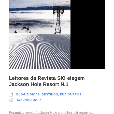
Leitores da Revista SKI elegem
Jackson Hole Resort N.1
BLOG E DICAS
,
DESTINOS
,
EUA OUTROS
JACKSON HOLE
Pesquisa revela Jackson Hole o melhor ski resort da