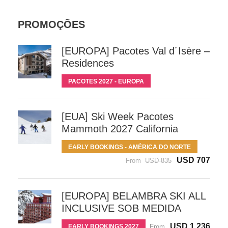
PROMOÇÕES
[EUROPA] Pacotes Val d´Isère –
Residences
PACOTES 2027 - EUROPA
[EUA] Ski Week Pacotes
Mammoth 2027 California
EARLY BOOKINGS - AMÉRICA DO NORTE
USD 707
From
USD 835
[EUROPA] BELAMBRA SKI ALL
INCLUSIVE SOB MEDIDA
USD 1,236
EARLY BOOKINGS 2027
From