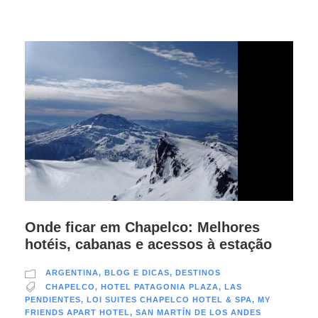
Onde ficar em Chapelco: Melhores
hotéis, cabanas e acessos à estação
ARGENTINA
,
BLOG E DICAS
,
DESTINOS
CHAPELCO
,
HOTEL PATAGONIA PLAZA
,
LAS
PENDIENTES
,
LOI SUITES CHAPELCO HOTEL & SPA
,
MY
FRIENDS APART HOTEL
,
SAN MARTÍN DE LOS ANDES