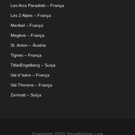
Les Arcs Paradiski – França
Les 2 Alpes – França
Meribel – França
Megève – França
St. Anton – Áustria
Tignes – França
Titlis/Engelberg – Suíça
Val d´Isére – França
Val-Thorens – França
Zermatt – Suíça
Copyright 2020 SnowOnline.com