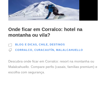
Onde ficar em Corralco: hotel na
montanha ou vila?
BLOG E DICAS
,
CHILE
,
DESTINOS
CORRALCO
,
CURACAUTÍN
,
MALALCAHUELLO
Descubra onde ficar em Corralco: resort na montanha ou
Malalcahuello. Compare perfis (casais, famílias premium) e
escolha com segurança.