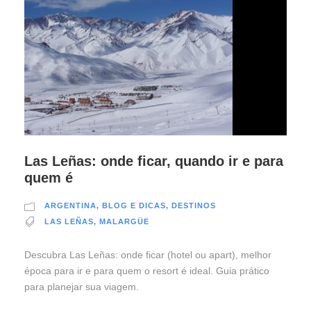
Las Leñas: onde ficar, quando ir e para
quem é
ARGENTINA
,
BLOG E DICAS
,
DESTINOS
LAS LEÑAS
,
MALARGÜE
Descubra Las Leñas: onde ficar (hotel ou apart), melhor
época para ir e para quem o resort é ideal. Guia prático
para planejar sua viagem.