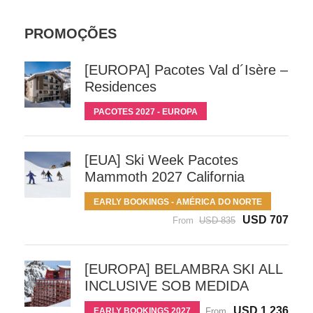
PROMOÇÕES
[EUROPA] Pacotes Val d´Isère –
Residences
PACOTES 2027 - EUROPA
[EUA] Ski Week Pacotes
Mammoth 2027 California
EARLY BOOKINGS - AMÉRICA DO NORTE
USD 707
From
USD 835
[EUROPA] BELAMBRA SKI ALL
INCLUSIVE SOB MEDIDA
USD 1,236
EARLY BOOKINGS 2027
From