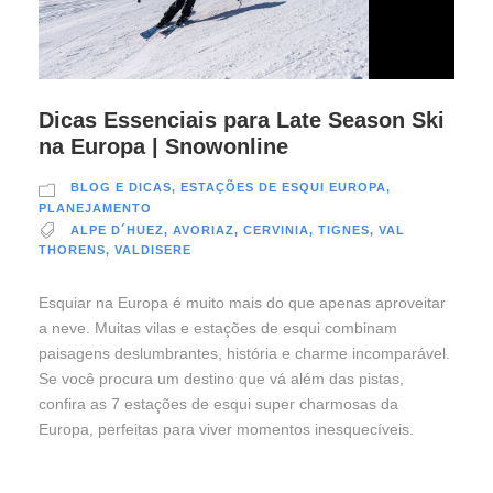
Dicas Essenciais para Late Season Ski
na Europa | Snowonline
BLOG E DICAS
,
ESTAÇÕES DE ESQUI EUROPA
,
PLANEJAMENTO
ALPE D´HUEZ
,
AVORIAZ
,
CERVINIA
,
TIGNES
,
VAL
THORENS
,
VALDISERE
Esquiar na Europa é muito mais do que apenas aproveitar
a neve. Muitas vilas e estações de esqui combinam
paisagens deslumbrantes, história e charme incomparável.
Se você procura um destino que vá além das pistas,
confira as 7 estações de esqui super charmosas da
Europa, perfeitas para viver momentos inesquecíveis.