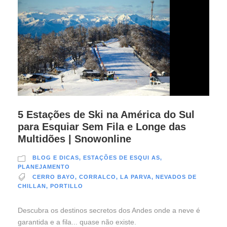
5 Estações de Ski na América do Sul
para Esquiar Sem Fila e Longe das
Multidões | Snowonline
BLOG E DICAS
,
ESTAÇÕES DE ESQUI AS
,
PLANEJAMENTO
CERRO BAYO
,
CORRALCO
,
LA PARVA
,
NEVADOS DE
CHILLAN
,
PORTILLO
Descubra os destinos secretos dos Andes onde a neve é
garantida e a fila... quase não existe.