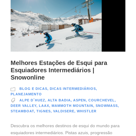
Melhores Estações de Esqui para
Esquiadores Intermediários |
Snowonline
BLOG E DICAS
,
DICAS INTERMEDIÁRIOS
,
PLANEJAMENTO
ALPE D´HUEZ
,
ALTA BADIA
,
ASPEN
,
COURCHEVEL
,
DEER VALLEY
,
LAAX
,
MAMMOTH MOUNTAIN
,
SNOWMASS
,
STEAMBOAT
,
TIGNES
,
VALDISERE
,
WHISTLER
Descubra os melhores destinos de esqui do mundo para
esquiadores intermediários. Pistas azuis, progressão