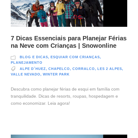
7 Dicas Essenciais para Planejar Férias
na Neve com Crianças | Snowonline
BLOG E DICAS
,
ESQUIAR COM CRIANÇAS
,
PLANEJAMENTO
ALPE D´HUEZ
,
CHAPELCO
,
CORRALCO
,
LES 2 ALPES
,
VALLE NEVADO
,
WINTER PARK
Descubra como planejar férias de esqui em família com
tranquilidade. Dicas de resorts, roupas, hospedagem e
como economizar. Leia agora!