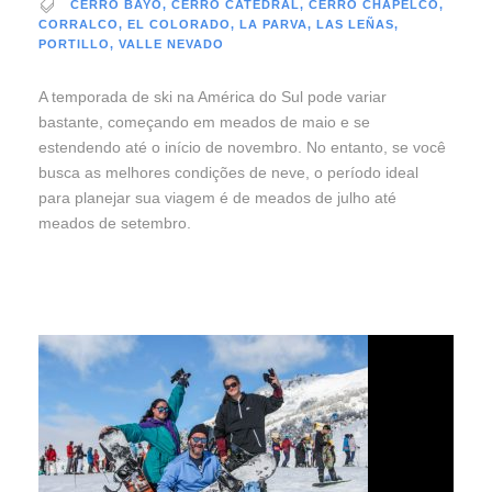
CERRO BAYO
,
CERRO CATEDRAL
,
CERRO CHAPELCO
,
CORRALCO
,
EL COLORADO
,
LA PARVA
,
LAS LEÑAS
,
PORTILLO
,
VALLE NEVADO
A temporada de ski na América do Sul pode variar
bastante, começando em meados de maio e se
estendendo até o início de novembro. No entanto, se você
busca as melhores condições de neve, o período ideal
para planejar sua viagem é de meados de julho até
meados de setembro.