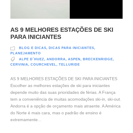
AS 9 MELHORES ESTAÇÕES DE SKI
PARA INICIANTES
BLOG E DICAS
,
DICAS PARA INICIANTES
,
PLANEJAMENTO
ALPE D´HUEZ
,
ANDORRA
,
ASPEN
,
BRECKENRIDGE
,
CERVINIA
,
COURCHEVEL
,
TELLURIDE
AS 9 MELHORES ESTAÇÕES DE SKI PARA INICIANTES
Escolher as melhores estações de ski para iniciantes
depende muito das suas prioridades de férias. A França
tem a conveniência de muitas acomodações ski-in, ski-out.
Andorra é a opção de orçamento mais atraente. A América
do Norte é mais cara, mas o padrão de ensino é
extremamente...