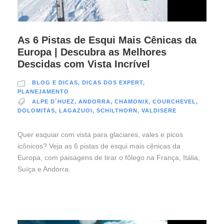
As 6 Pistas de Esqui Mais Cênicas da
Europa | Descubra as Melhores
Descidas com Vista Incrível
BLOG E DICAS
,
DICAS DOS EXPERT
,
PLANEJAMENTO
ALPE D´HUEZ
,
ANDORRA
,
CHAMONIX
,
COURCHEVEL
,
DOLOMITAS
,
LAGAZUOI
,
SCHILTHORN
,
VALDISERE
Quer esquiar com vista para glaciares, vales e picos
icônicos? Veja as 6 pistas de esqui mais cênicas da
Europa, com paisagens de tirar o fôlego na França, Itália,
Suíça e Andorra.