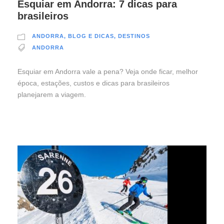
Esquiar em Andorra: 7 dicas para
brasileiros
ANDORRA
,
BLOG E DICAS
,
DESTINOS
ANDORRA
Esquiar em Andorra vale a pena? Veja onde ficar, melhor
época, estações, custos e dicas para brasileiros
planejarem a viagem.