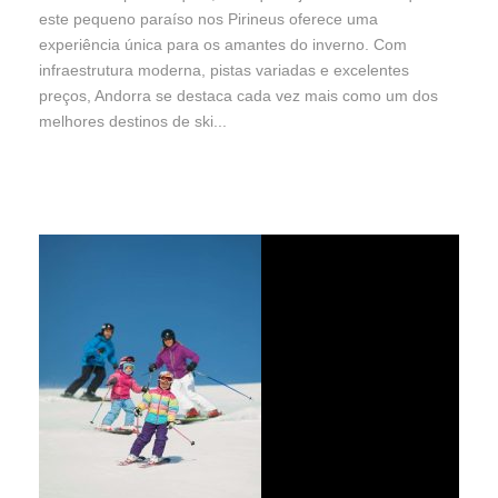
este pequeno paraíso nos Pirineus oferece uma
experiência única para os amantes do inverno. Com
infraestrutura moderna, pistas variadas e excelentes
preços, Andorra se destaca cada vez mais como um dos
melhores destinos de ski...