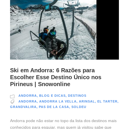
Ski em Andorra: 6 Razões para
Escolher Esse Destino Único nos
Pirineus | Snowonline
ANDORRA
,
BLOG E DICAS
,
DESTINOS
ANDORRA
,
ANDORRA LA VELLA
,
ARINSAL
,
EL TARTER
,
GRANDVALIRA
,
PAS DE LA CASA
,
SOLDEU
Andorra pode não estar no topo da lista dos destinos mais
conhecidos para esquiar, mas quem já visitou sabe que