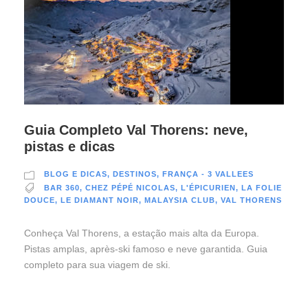
Guia Completo Val Thorens: neve,
pistas e dicas
BLOG E DICAS
,
DESTINOS
,
FRANÇA - 3 VALLEES
BAR 360
,
CHEZ PÉPÉ NICOLAS
,
L'ÉPICURIEN
,
LA FOLIE
DOUCE
,
LE DIAMANT NOIR
,
MALAYSIA CLUB
,
VAL THORENS
Conheça Val Thorens, a estação mais alta da Europa.
Pistas amplas, après-ski famoso e neve garantida. Guia
completo para sua viagem de ski.