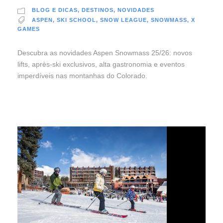
BLOG E DICAS
,
DESTINOS
,
NOVIDADES
ASPEN
,
SKI SCHOOL
,
SNOW LEAGUE
,
SNOWMASS
,
X
GAMES
Descubra as novidades Aspen Snowmass 25/26: novos
lifts, après-ski exclusivos, alta gastronomia e eventos
imperdíveis nas montanhas do Colorado.