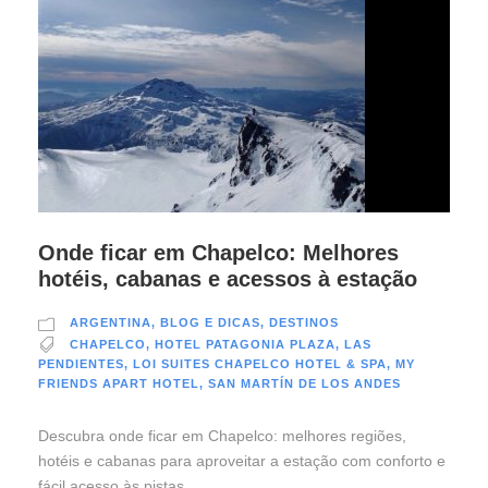
Onde ficar em Chapelco: Melhores
hotéis, cabanas e acessos à estação
ARGENTINA
,
BLOG E DICAS
,
DESTINOS
CHAPELCO
,
HOTEL PATAGONIA PLAZA
,
LAS
PENDIENTES
,
LOI SUITES CHAPELCO HOTEL & SPA
,
MY
FRIENDS APART HOTEL
,
SAN MARTÍN DE LOS ANDES
Descubra onde ficar em Chapelco: melhores regiões,
hotéis e cabanas para aproveitar a estação com conforto e
fácil acesso às pistas.