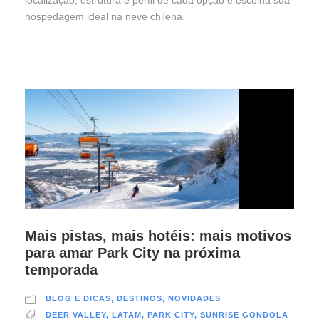
localização, estrutura e perfil de cada opção e escolha sua
hospedagem ideal na neve chilena.
Mais pistas, mais hotéis: mais motivos
para amar Park City na próxima
temporada
BLOG E DICAS
,
DESTINOS
,
NOVIDADES
DEER VALLEY
,
LATAM
,
PARK CITY
,
SUNRISE GONDOLA