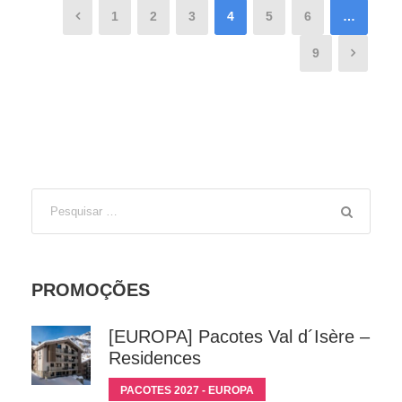
1
2
3
4
5
6
…
9
PROMOÇÕES
[EUROPA] Pacotes Val d´Isère –
Residences
PACOTES 2027 - EUROPA