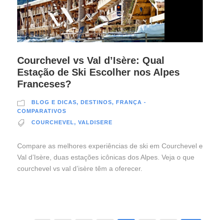
Courchevel vs Val d’Isère: Qual
Estação de Ski Escolher nos Alpes
Franceses?
BLOG E DICAS
,
DESTINOS
,
FRANÇA -
COMPARATIVOS
COURCHEVEL
,
VALDISERE
Compare as melhores experiências de ski em Courchevel e
Val d’Isère, duas estações icônicas dos Alpes. Veja o que
courchevel vs val d’isère têm a oferecer.